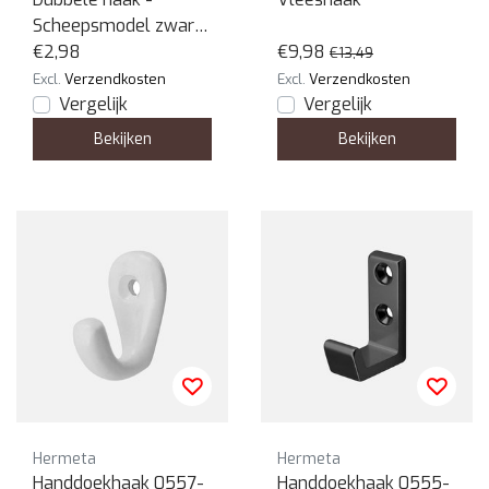
Scheepsmodel zwart
- garderobehaak
€2,98
€9,98
€13,49
Excl.
Verzendkosten
Excl.
Verzendkosten
Vergelijk
Vergelijk
Bekijken
Bekijken
Hermeta
Hermeta
Handdoekhaak 0557-
Handdoekhaak 0555-