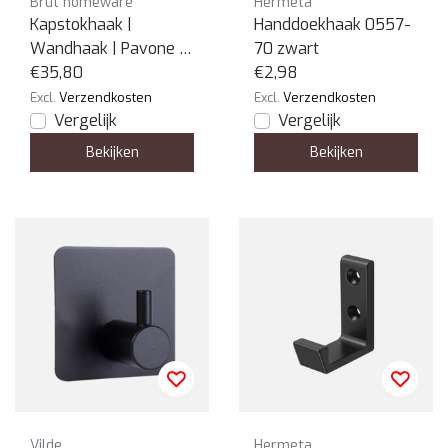
Brut homeware
Hermeta
Kapstokhaak |
Handdoekhaak 0557-
Wandhaak | Pavone |
70 zwart
Mix set van 4
€35,80
€2,98
Excl.
Verzendkosten
Excl.
Verzendkosten
Vergelijk
Vergelijk
Bekijken
Bekijken
Vilde
Hermeta