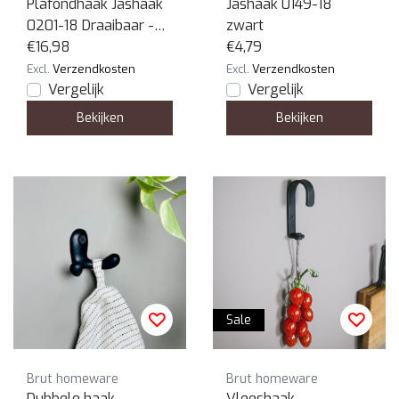
Plafondhaak Jashaak
Jashaak 0149-18
0201-18 Draaibaar -
zwart
Zwart
€16,98
€4,79
Excl.
Verzendkosten
Excl.
Verzendkosten
Vergelijk
Vergelijk
Bekijken
Bekijken
Sale
Brut homeware
Brut homeware
Dubbele haak -
Vleeshaak