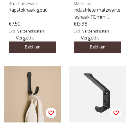
Brut homeware
Marcellis
Kapstokhaak goud
Industriële matzwarte
jashaak 110mm |
€7,50
Design | Premium |
€13,98
Aanrader
Excl.
Verzendkosten
Excl.
Verzendkosten
Vergelijk
Vergelijk
Bekijken
Bekijken