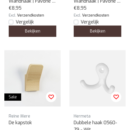
Wandhaak | Pavone |
Wandhaak | Pavone |
Tijger
€8,95
Cobra
€8,95
Excl.
Verzendkosten
Excl.
Verzendkosten
Vergelijk
Vergelijk
Bekijken
Bekijken
Sale
Reine Mere
Hermeta
De kapstok
Dubbele haak 0560-
79 - Wit