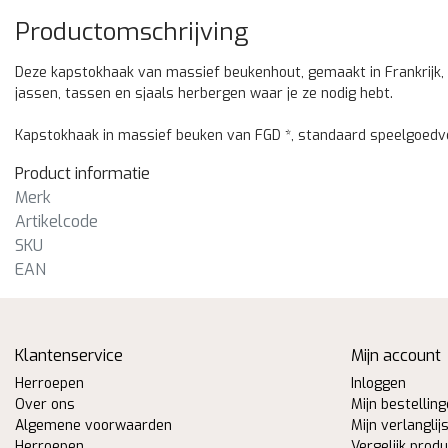
Productomschrijving
Deze kapstokhaak van massief beukenhout, gemaakt in Frankrijk, c
jassen, tassen en sjaals herbergen waar je ze nodig hebt.
Kapstokhaak in massief beuken van FGD *, standaard speelgoedver
Product informatie
Merk
Artikelcode
SKU
EAN
Klantenservice
Mijn account
Herroepen
Inloggen
Over ons
Mijn bestellin
Algemene voorwaarden
Mijn verlanglij
Herroepen
Vergelijk prod