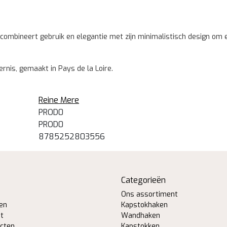
ombineert gebruik en elegantie met zijn minimalistisch design om ee
nis, gemaakt in Pays de la Loire.
Reine Mere
PROD0
PROD0
8785252803556
Categorieën
Ons assortiment
gen
Kapstokhaken
st
Wandhaken
ucten
Kapstokken