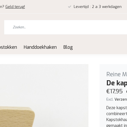
en?
Geld terug!
Levertijd : 2 a 3 werkdagen
pstokken
Handdoekhaken
Blog
Reine M
De ka
€17,95
Excl.
Verzen
Deze kapst
combineert 
Kapstokhaa
gemaakt in 