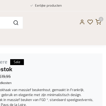
Eerlijke producten
0
ere
Sale
pstok
€19,95
dkosten
okhaak van massief beukenhout, gemaakt in Frankrijk,
gebruik en elegantie met zijn minimalistisch design.
k in massief beuken van FGD *, standaard speelgoedvernis,
Pays de la Loire.