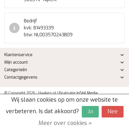
Bedrijf
kvk: 81493339
btw: NL003570243B09
Klantenservice
Mijn account
Categorieën
Contactgegevens
© Copyright 2026 - Haakjes.nl | Realisatie
InStijl Media
Wij slaan cookies op om onze website te
Algemene voorwaarden
|
Disclaimer
|
Privacy Policy
|
Sitemap
|
RSS
Feed
verbeteren. Is dat akkoord?
Ja
Nee
Meer over cookies »