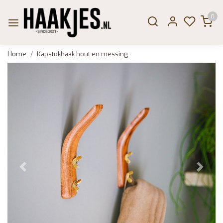
0
Home
Kapstokhaak hout en messing
Vorige
Volge